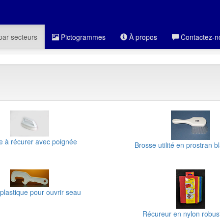
par secteurs
Pictogrammes
À propos
Contactez-n
e à récurer avec poignée
Brosse utilité en prostran b
plastique pour ouvrir seau
Récureur en nylon robust