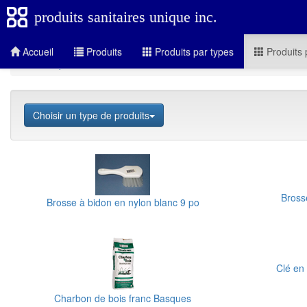
produits sanitaires unique inc.
Accueil
Produits
Produits par types
Produits 
Produits par secteurs
Industrie
Accessoires cuisine
Choisir un type de produits
Bross
Brosse à bidon en nylon blanc 9 po
Clé en 
Charbon de bois franc Basques