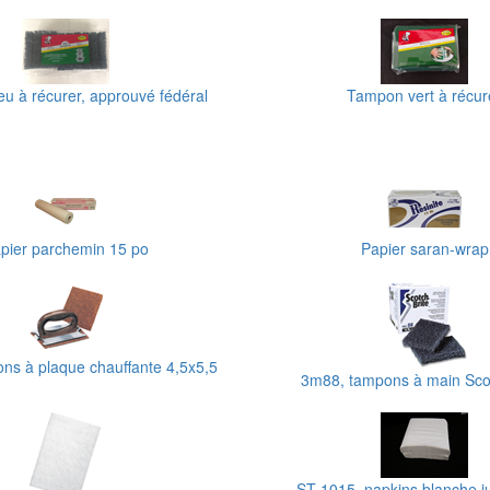
u à récurer, approuvé fédéral
Tampon vert à récur
pier parchemin 15 po
Papier saran-wrap
ns à plaque chauffante 4,5x5,5
3m88, tampons à main Scot
ST 1015, napkins blanche ju