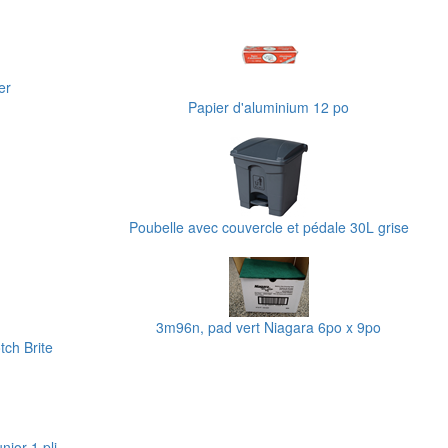
er
Papier d'aluminium 12 po
Poubelle avec couvercle et pédale 30L grise
3m96n, pad vert Niagara 6po x 9po
ch Brite
nior 1 pli