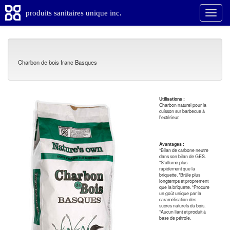
produits sanitaires unique inc.
Charbon de bois franc Basques
Utilisations :
Charbon naturel pour la
cuisson sur barbecue à
l'extérieur.
Avantages :
*Bilan de carbone neutre
dans son bilan de GES.
*S'allume plus
rapidement que la
briquette. *Brûle plus
longtemps et proprement
que la briquette. *Procure
un goût unique par la
caramélisation des
sucres naturels du bois.
*Aucun liant et produit à
base de pétrole.