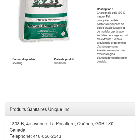
Description :
Charbon de bois 100 %
nature. Fait
principalement de
portions résiduelles de
bois d'érable à sucre et
de merisier ,après que
les billes de sciage en ont
été extraites. Ce bois
provient de programmes
d'aménagements
forestiers en conformité
avec les règles
d'aménagement forestier
Format disponible
Code de produit
durable.
sac 8 kg
charbon8
Produits Sanitaires Unique Inc.
1303 B, 4e avenue, La Pocatière, Québec, G0R 1Z0,
Canada
Telephone: 418-856-2543