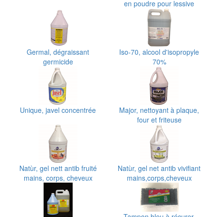
en poudre pour lessive
Germal, dégraissant
Iso-70, alcool d'isopropyle
germicide
70%
Unique, javel concentrée
Major, nettoyant à plaque,
four et friteuse
Natùr, gel nett antib fruité
Natùr, gel net antib vivifiant
mains, corps, cheveux
mains,corps,cheveux
Tampon bleu à récurer,