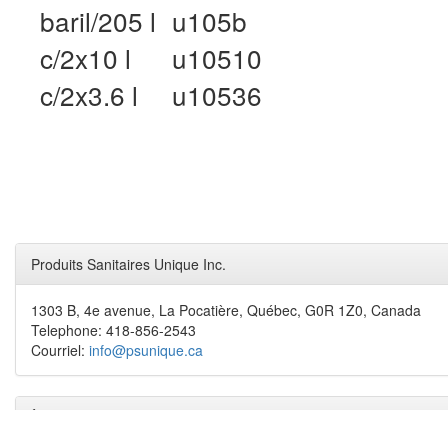
baril/205 l
u105b
c/2x10 l
u10510
c/2x3.6 l
u10536
Produits Sanitaires Unique Inc.
1303 B, 4e avenue, La Pocatière, Québec, G0R 1Z0, Canada
Telephone: 418-856-2543
Courriel:
info@psunique.ca
À propos