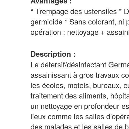
Avantages :
* Trempage des ustensiles * D
germicide * Sans colorant, ni
opération : nettoyage + assai
Description :
Le détersif/désinfectant Germa
assainissant à gros travaux c
les écoles, motels, bureaux, c
traitement des aliments, hôpit
un nettoyage en profondeur es
lieux comme les salles d’opérat
des malades et les salles de b