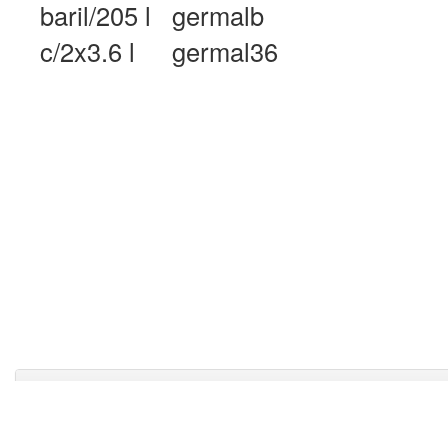
baril/205 l
germalb
c/2x3.6 l
germal36
Produits Sanitaires Unique Inc.
1303 B, 4e avenue, La Pocatière, Québec, G0R 1Z0, Canada