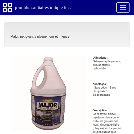
produits sanitaires unique inc.
Major, nettoyant à plaque, four et friteuse
Utilisations :
Nettoyeur à plaque, four,
friteuse et paroi
carbonisée.
Avantages :
* Sans odeur * Sans
phosphate *
Biodégradable
Description :
Ce nettoyeur enlève
rapidement le carbone
cuit et les graisses des
fours, friteuses, grilloirs
(plaques), etc. Le produit
peut être utilisé pour