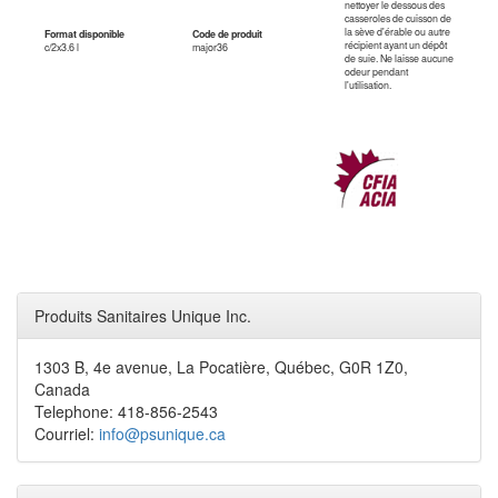
nettoyer le dessous des
casseroles de cuisson de
la sève d'érable ou autre
Format disponible
Code de produit
récipient ayant un dépôt
c/2x3.6 l
major36
de suie. Ne laisse aucune
odeur pendant
l'utilisation.
Produits Sanitaires Unique Inc.
1303 B, 4e avenue, La Pocatière, Québec, G0R 1Z0,
Canada
Telephone: 418-856-2543
Courriel:
info@psunique.ca