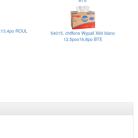
BTE
0x13,4po ROUL
54015, chiffons Wypall X60 blanc
12,5pox16,8po BTE