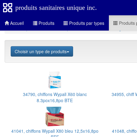
produits sanitaires unique inc.
Accueil
Produits
Produits par types
Produits 
Produits par secteurs
Transport
Essuie-tout tout-usage
Choisir un type de produits
34790, chiffons Wypall X60 blanc
34955, chiff
8.3pox16,8po BTE
41041, chiffons Wypall X80 bleu 12,5x16,8po
41048, chiff