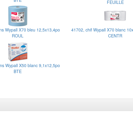
BTE
FEUILLE
ons Wypall X70 bleu 12,5x13,4po
41702, chif Wypall X70 blanc 1
ROUL
CENTR
ons Wypall X50 blanc 9,1x12,5po
BTE