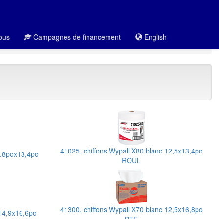
ous
Campagnes de financement
English
41025, chiffons Wypall X80 blanc 12,5x13,4po
9.8pox13,4po
ROUL
41300, chiffons Wypall X70 blanc 12,5x16,8po
 14,9x16,6po