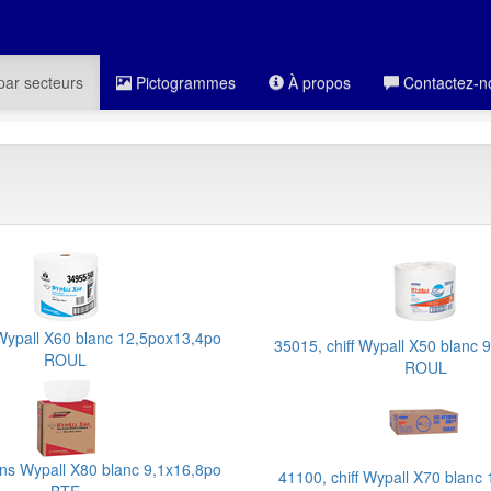
par secteurs
Pictogrammes
À propos
Contactez-n
 Wypall X60 blanc 12,5pox13,4po
35015, chiff Wypall X50 blanc 
ROUL
ROUL
ons Wypall X80 blanc 9,1x16,8po
41100, chiff Wypall X70 blanc