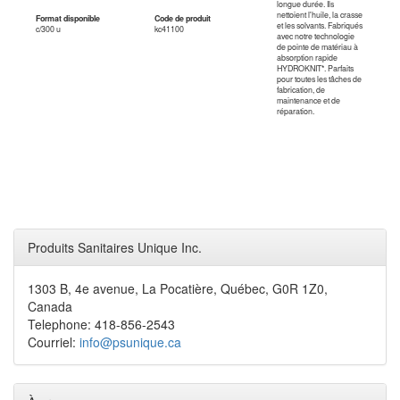
longue durée. Ils
nettoient l'huile, la crasse
Format disponible
Code de produit
et les solvants. Fabriqués
c/300 u
kc41100
avec notre technologie
de pointe de matériau à
absorption rapide
HYDROKNIT*. Parfaits
pour toutes les tâches de
fabrication, de
maintenance et de
réparation.
Produits Sanitaires Unique Inc.
1303 B, 4e avenue, La Pocatière, Québec, G0R 1Z0,
Canada
Telephone: 418-856-2543
Courriel:
info@psunique.ca