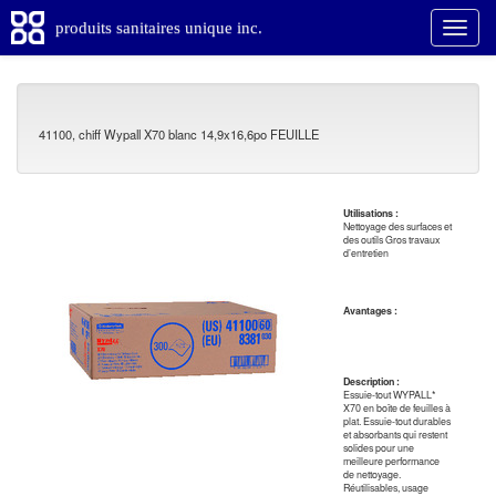
produits sanitaires unique inc.
41100, chiff Wypall X70 blanc 14,9x16,6po FEUILLE
Utilisations :
Nettoyage des surfaces et
des outils Gros travaux
d’entretien
Avantages :
Description :
Essuie-tout WYPALL*
X70 en boîte de feuilles à
plat. Essuie-tout durables
et absorbants qui restent
solides pour une
meilleure performance
de nettoyage.
Réutilisables, usage