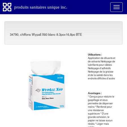
produits sanitaires unique inc.
34790, chiffons Wypall X60 blanc 8.3pox16,8po BTE
Utilisations :
Application de diluants et
de solvants Nettoyage de
lubrifiants pour câbles
Nettoyage d’adhésifs
Nettoyage de la graisse
et de la saleté dans les
endroits difficiles d’accès
Avantages :
* Conçus pour réduire le
gaspillage et vous
permettre de dépenser
moins * Renforcé pour
une résistance
supérieure * D'une
grande cohésion, le
papier ne laisse aucun
résidu * Léger mais