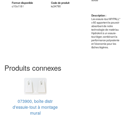
solide
Format disponible
Code de produit
c/10x118 f
kc34790
Description :
Les essuie-tout WYPALL*
x 60 apportent le pouvoir
absorbant de notre
technologie de matériau
Hydroknit à un essuie-
tout léger, combinant la
performance polyvalente
et l'économie pour les
tâches légères.
Produits connexes
073900, boîte distr
d'essuie-tout à montage
mural