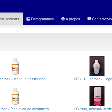
par secteurs
Pictogrammes
À propos
Contactez-n
osol
aérosol- Mangue passionnée
HG7918, aérosol- Linge 
osol- Plantation de citronniers
HG7932, aérosol- Jardin