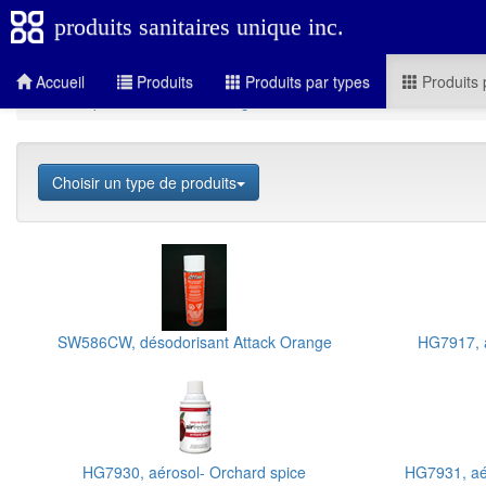
produits sanitaires unique inc.
Accueil
Produits
Produits par types
Produits 
Produits par secteurs
Hébergement
Contrôle d'odeurs en aér
Choisir un type de produits
SW586CW, désodorisant Attack Orange
HG7917, 
HG7930, aérosol- Orchard spice
HG7931, aér