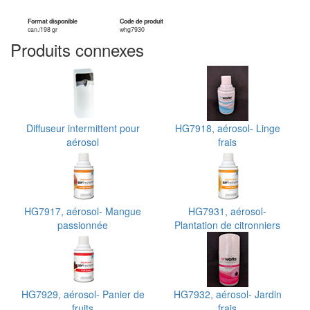
Format disponible
Code de produit
can./198 gr
whg7930
Produits connexes
Diffuseur intermittent pour
HG7918, aérosol- Linge
aérosol
frais
HG7917, aérosol- Mangue
HG7931, aérosol-
passionnée
Plantation de citronniers
HG7929, aérosol- Panier de
HG7932, aérosol- Jardin
fruits
frais