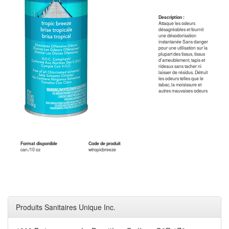
Description :
Attaque les odeurs
désagréables et fournit
une désodorisation
instantanée Sans danger
pour une utilisation sur la
plupart des tissus, tissus
d'ameublement, tapis et
rideaux sans tacher ni
laisser de résidus. Détruit
les odeurs telles que le
tabac, la moisissure et
autres mauvaises odeurs
Format disponible
Code de produit
can./10 oz
wtropicbreeze
Produits Sanitaires Unique Inc.