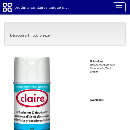
produits sanitaires unique inc.
Désodorisant Tropic Breeze
Utilisations :
Désodorisant sec avec
Ordenone™, Tropic
Breeze
Avantages :