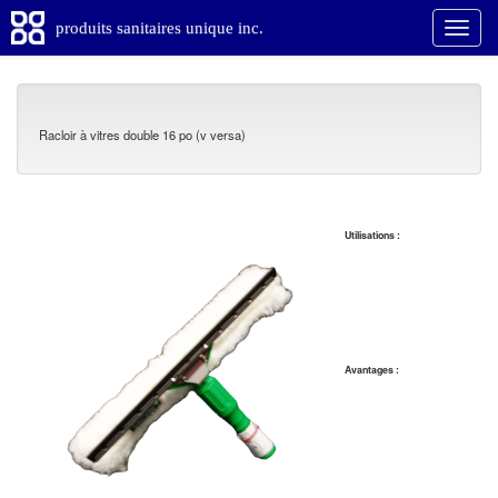
produits sanitaires unique inc.
Racloir à vitres double 16 po (v versa)
Utilisations :
Avantages :