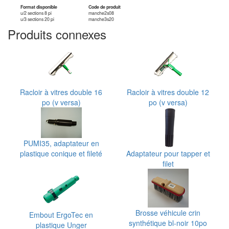
Format disponible
Code de produit
u/2 sections 8 pi
manche2s08
u/3 sections 20 pi
manche3s20
Produits connexes
Racloir à vitres double 16
Racloir à vitres double 12
po (v versa)
po (v versa)
PUMI35, adaptateur en
plastique conique et fileté
Adaptateur pour tapper et
filet
Brosse véhicule crin
Embout ErgoTec en
synthétique bl-noir 10po
plastique Unger