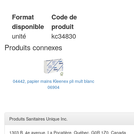
Format
Code de
disponible
produit
unité
kc34830
Produits connexes
04442, papier mains Kleenex pli mult blanc
06904
Produits Sanitaires Unique Inc.
1303 B, 4e avenue, La Pocatière, Québec, G0R 1Z0, Canada