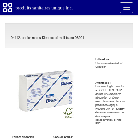
produits sanitaires unique inc.
04442, papier mains Kleenex pli mult blanc 06904
Utilisations :
Utilisé avec distributeur
Slimfold*
Avantages :
La technologie exclusive
à POCHETTES D’AIR*
assure une excellente
absorption et sèche
mieux les mains, dans un
produit écologique.
Répond aux normes EPA
de contenu minimum de
déchets post-
consommation, certifié
FSC.
Format disponible
Code de produit