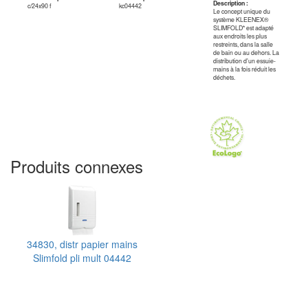
Description :
c/24x90 f
kc04442
Le concept unique du
système KLEENEX®
SLIMFOLD* est adapté
aux endroits les plus
restreints, dans la salle
de bain ou au dehors. La
distribution d'un essuie-
mains à la fois réduit les
déchets.
Produits connexes
34830, distr papier mains
Slimfold pli mult 04442