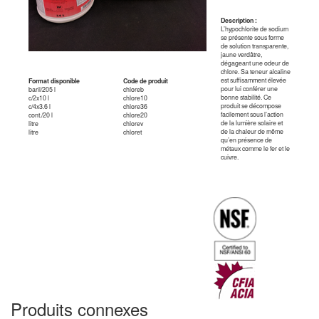
Description :
L’hypochlorite de sodium
se présente sous forme
de solution transparente,
jaune verdâtre,
dégageant une odeur de
chlore. Sa teneur alcaline
est suffisamment élevée
Format disponible
Code de produit
pour lui conférer une
baril/205 l
chloreb
bonne stabilité. Ce
c/2x10 l
chlore10
produit se décompose
c/4x3.6 l
chlore36
facilement sous l’action
cont./20 l
chlore20
de la lumière solaire et
litre
chlorev
de la chaleur de même
litre
chloret
qu’en présence de
métaux comme le fer et le
cuivre.
Produits connexes