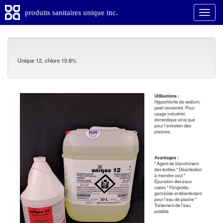
produits sanitaires unique inc.
Unique 12, chlore 10.8%
Utilisations :
Hypochlorite de sodium,
javel concentré. Pour
usage industriel,
domestique ainsi que
pour l'entretien des
piscines.
Avantages :
* Agent de blanchiment
des textiles * Désinfection
à moindre coût *
Épuration des eaux
usées * Fongicide,
germicide et désinfectant
pour l’eau de piscine *
Traitement de l'eau
potable