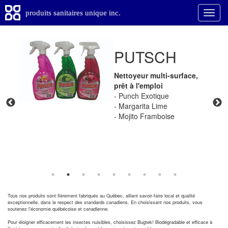
produits sanitaires unique inc.
PUTSCH
Nettoyeur multi-surface,
Collection Francine
ISO-70
Détergent à lessive
Nettoyeur à vitres
Large gamme de gants
Lave & Cire
prêt à l'emploi
pour tous les usages
Produits de piscines et spa
Nous sommes ouverts au
- Punch Exotique
public, du lundi au
- Margarita Lime
vendredi de 8h à 12h et de
- Mojito Framboise
13h à 17h.
Tous nos produits sont fièrement fabriqués au Québec, alliant savoir-faire local et qualité
exceptionnelle, dans le respect des standards canadiens. En choisissant nos produits, vous
soutenez l'économie québécoise et canadienne.
Pour éloigner efficacement les insectes nuisibles, choisissez Bugtek! Biodégradable et efficace à