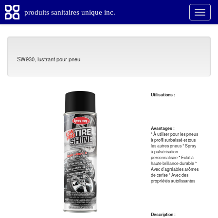
produits sanitaires unique inc.
SW930, lustrant pour pneu
Utilisations :
Avantages :
* À utiliser pour les pneus
à profil surbaissé et tous
les autres pneus * Spray
à pulvérisation
personnalisée * Éclat à
haute brillance durable *
Avec d'agréables arômes
de cerise * Avec des
propriétés autolissantes
Description :