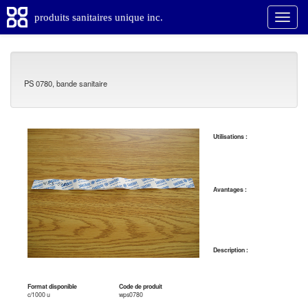
produits sanitaires unique inc.
PS 0780, bande sanitaire
Utilisations :
Avantages :
Description :
Format disponible
Code de produit
c/1000 u
wps0780