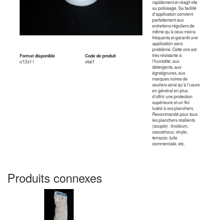
rapidement et réagit vite
au polissage. Sa facilité
d’application convient
parfaitement aux
entretiens réguliers de
même qu’à ceux moins
fréquents et garantit une
application sans
problème. Cette cire est
très résistante à
Format disponible
Code de produit
l’humidité, aux
c/12x1 l
vital1
détergents, aux
égratignures, aux
marques noires de
souliers ainsi qu’à l’usure
en général en plus
d’offrir une protection
supérieure et un fini
lustré à vos planchers.
Recommandé pour tous
les planchers résilients
(souple) : linoléum,
caoutchouc, vinyle,
terrazzo, tuile
commerciale, etc.
Produits connexes