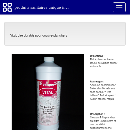
produits sanitaires unique inc.
Vital, cire durable pour couvre-planchers
Utilisations :
Fini à plancher haute
teneur de solides brillant
et durable.
Avantages :
* Aucune décoloration *
S’étend uniformément
sans barioler * Très
brillant * Antidérapant *
Aucun scellant requis
Description :
C'est un fini à plancher
qui offre un fini lustré et
une durabilité
supérieure; il sèche