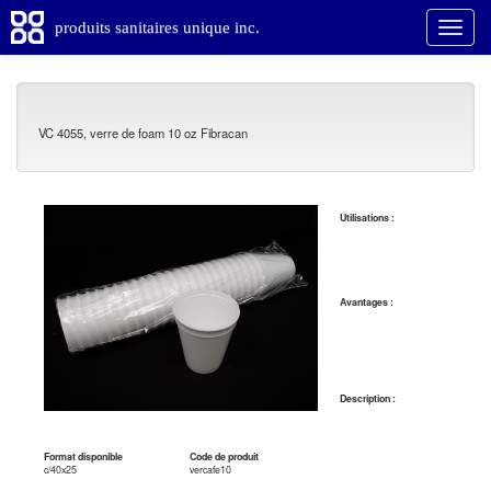
produits sanitaires unique inc.
VC 4055, verre de foam 10 oz Fibracan
Utilisations :
Avantages :
Description :
Format disponible
Code de produit
c/40x25
vercafe10