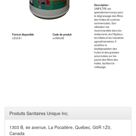
Description :
UNIFILTRE est
spécialement conçu pour
le dégraissage des filtres
des hottes de cuisines
commerciales. Son
utilisation est
recommandée dans les
restaurants, les hôpitaux,
Format disponible
Code de produit
les hôtels et les industries
c/2x3.6 l
unifiltre36
agroalimentaires. Il
accélère la
biodégradation des
huiles et des graisses
accumulées sur les
parois des filtres des
hottes, facilitant le
nettoyage.
Produits Sanitaires Unique Inc.
1303 B, 4e avenue, La Pocatière, Québec, G0R 1Z0,
Canada