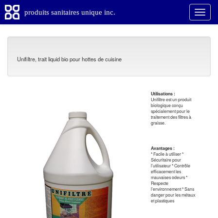
produits sanitaires unique inc.
Unifiltre, trait liquid bio pour hottes de cuisine
Utilisations :
Unifiltre est un produit
biologique conçu
spécialement pour le
traitement des filtres à
graisse.
Avantages :
* Facile à utiliser *
Sécuritaire pour
l'utilisateur * Contrôle
efficacement les
mauvaises odeurs *
Respecte
l'environnement * Sans
danger pour les métaux
et plastiques