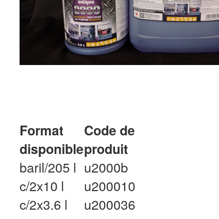
Format
Code de
disponible
produit
baril/205 l
u2000b
c/2x10 l
u200010
c/2x3.6 l
u200036