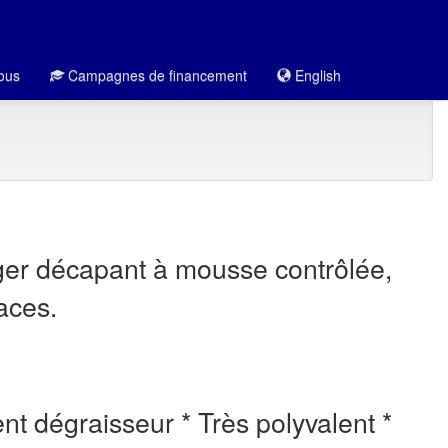
ous
Campagnes de financement
English
éger décapant à mousse contrôlée,
aces.
ent dégraisseur * Très polyvalent *