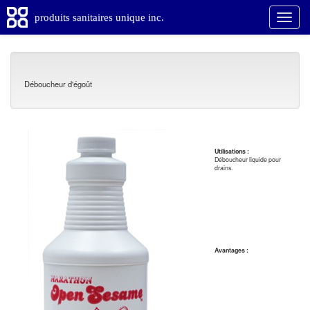
produits sanitaires unique inc.
Déboucheur d'égoût
Utilisations :
Déboucheur liquide pour
drains.
Avantages :