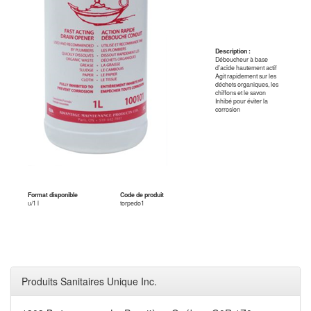
Description :
Déboucheur à base
d'acide hautement actif
Agit rapidement sur les
déchets organiques, les
chiffons et le savon
Inhibé pour éviter la
corrosion
Format disponible
Code de produit
u/1 l
torpedo1
Produits Sanitaires Unique Inc.