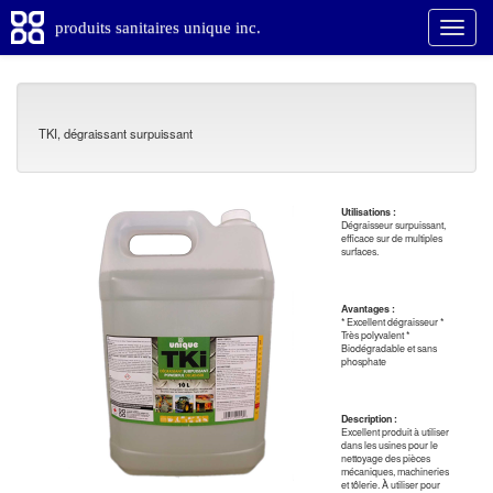
produits sanitaires unique inc.
TKI, dégraissant surpuissant
Utilisations :
Dégraisseur surpuissant,
efficace sur de multiples
surfaces.
Avantages :
* Excellent dégraisseur *
Très polyvalent *
Biodégradable et sans
phosphate
Description :
Excellent produit à utiliser
dans les usines pour le
nettoyage des pièces
mécaniques, machineries
et tôlerie. À utiliser pour