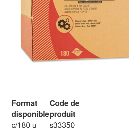
Format
Code de
disponible
produit
c/180 u
s33350