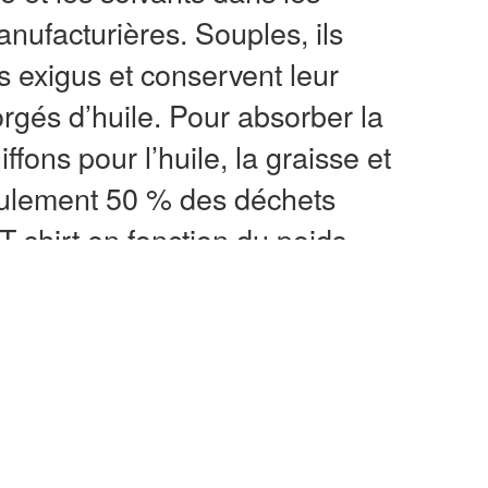
anufacturières. Souples, ils
 exigus et conservent leur
rgés d’huile. Pour absorber la
ffons pour l’huile, la graisse et
eulement 50 % des déchets
T-shirt en fonction du poids.
intensif de machines et de pièces,
al, la préparation de surfaces
oyage de surfaces rugueuses. Après
e salissent. Mais pour les graisses