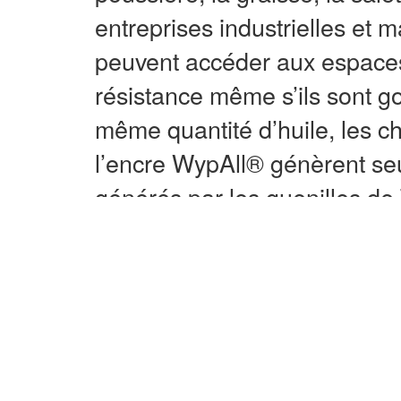
entreprises industrielles et m
peuvent accéder aux espaces
résistance même s’ils sont go
même quantité d’huile, les chi
l’encre WypAll® génèrent s
générés par les guenilles de 
Utilisez-les pour l’essuyage 
l’essuyage de copeaux de mét
avec des solvants et le nett
tout, toutes les entreprises s
et les sale