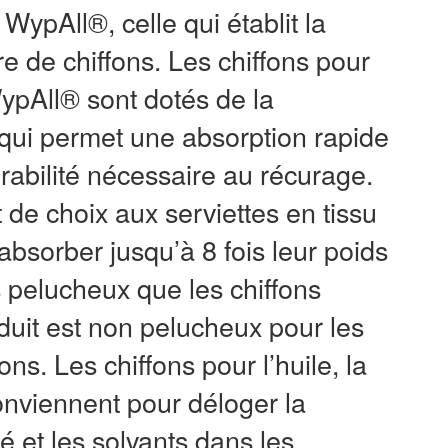
WypAll®, celle qui établit la
e de chiffons. Les chiffons pour
 WypAll® sont dotés de la
 qui permet une absorption rapide
urabilité nécessaire au récurage.
t de choix aux serviettes en tissu
 absorber jusqu’à 8 fois leur poids
s pelucheux que les chiffons
roduit est non pelucheux pour les
ns. Les chiffons pour l’huile, la
onviennent pour déloger la
té et les solvants dans les