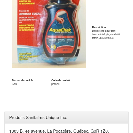
Description :
Bandelette pour test :
brome total, ph, alcalinité
totale, dureté totale.
Format disponible
Code de produit
u/50
pschek
Produits Sanitaires Unique Inc.
1303 B, 4e avenue, La Pocatière, Québec, G0R 1Z0,