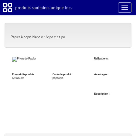
produits sanitaires unique inc.
Papier à copie blanc 8 1/2 po x 11 po
Utilisations :
Format disponible
Code de produit
Avantages :
c/10x500 f
papcopie
Description :