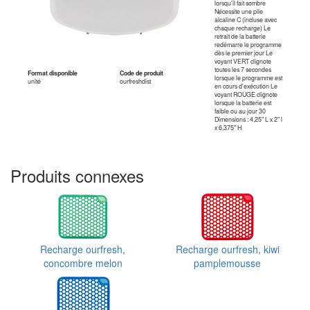
lorsqu'il fait sombre
Nécessite une pile
alcaline C (incluse avec
chaque recharge) Le
retrait de la batterie
redémarre le programme
dès le premier jour Le
voyant VERT clignote
toutes les 7 secondes
Format disponible
Code de produit
lorsque le programme est
unité
ourfreshdist
en cours d'exécution Le
voyant ROUGE clignote
lorsque la batterie est
faible ou au jour 30
Dimensions : 4,25" L x 2" l
x 6,375" H
Produits connexes
Recharge ourfresh,
Recharge ourfresh, kiwi
concombre melon
pamplemousse