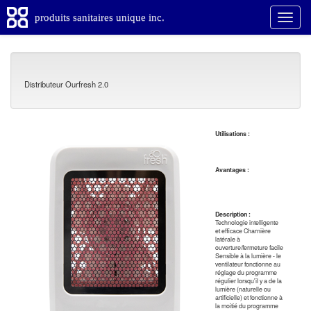
produits sanitaires unique inc.
Distributeur Ourfresh 2.0
Utilisations :
Avantages :
Description :
Technologie intelligente
et efficace Charnière
latérale à
ouverture/fermeture facile
Sensible à la lumière - le
ventilateur fonctionne au
réglage du programme
régulier lorsqu'il y a de la
lumière (naturelle ou
artificielle) et fonctionne à
la moitié du programme