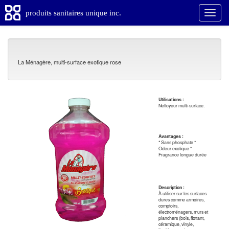
produits sanitaires unique inc.
La Ménagère, multi-surface exotique rose
Utilisations :
Nettoyeur multi-surface.
Avantages :
* Sans phosphate *
Odeur exotique *
Fragrance longue durée
Description :
À utiliser sur les surfaces
dures comme armoires,
comptoirs,
électroménagers, murs et
planchers (bois, flottant,
céramique, vinyle,