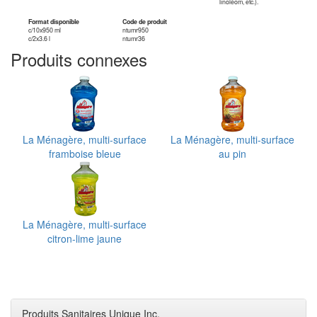
linoléom, etc.).
Format disponible
Code de produit
c/10x950 ml
ntumr950
c/2x3.6 l
ntumr36
Produits connexes
La Ménagère, multi-surface
La Ménagère, multi-surface
framboise bleue
au pin
La Ménagère, multi-surface
citron-lime jaune
Produits Sanitaires Unique Inc.