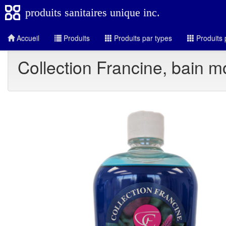
produits sanitaires unique inc.
Accueil
Produits
Produits par types
Produits 
Collection Francine, bain 