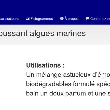
par secteurs
Pictogrammes
À propos
Contactez-n
moussant algues marines
Utilisations :
Un mélange astucieux d’émoll
biodégradables formulé spéci
bain un doux parfum et une s