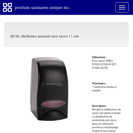
produits sanitaires unique inc.
92145, distributeur poussoir pour savon 1 l, noir
Utilisations :
Pour savon 35821-
91552-91556-91557-
91560-35758
Avantages :
* Cartouches faciles à
installer
Description :
Remplir la distributrice de
savon est rapide et facile!
La distributrice de
produits de soin de la
peau en cartouche
permet un remplissage
simple et sans tracas