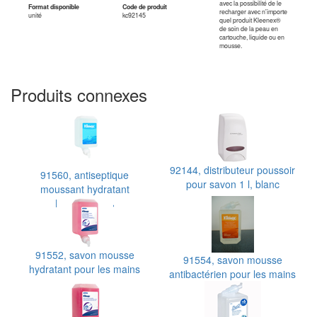
avec la possibilité de le
Format disponible
Code de produit
recharger avec n'importe
unité
kc92145
quel produit Kleenex®
de soin de la peau en
cartouche, liquide ou en
mousse.
Produits connexes
92144, distributeur poussoir
91560, antiseptique
pour savon 1 l, blanc
moussant hydratant
Kleenex 62%
91552, savon mousse
91554, savon mousse
hydratant pour les mains
antibactérien pour les mains