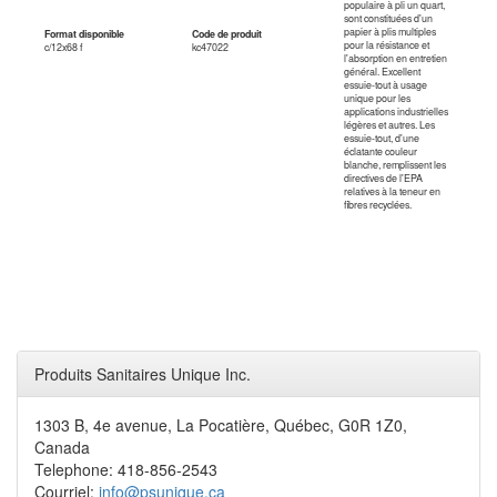
populaire à pli un quart,
sont constituées d'un
papier à plis multiples
Format disponible
Code de produit
pour la résistance et
c/12x68 f
kc47022
l'absorption en entretien
général. Excellent
essuie-tout à usage
unique pour les
applications industrielles
légères et autres. Les
essuie-tout, d'une
éclatante couleur
blanche, remplissent les
directives de l'EPA
relatives à la teneur en
fibres recyclées.
Produits Sanitaires Unique Inc.
1303 B, 4e avenue, La Pocatière, Québec, G0R 1Z0,
Canada
Telephone: 418-856-2543
Courriel:
info@psunique.ca