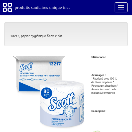
produits sanitaires unique inc.
13217, papier hygiénique Scott 2 plis
Utilisations :
Avantages :
* Fabriqué avec 100 %
de fibres recyclées *
Résistant et absorbant *
Assure le confort de la
maison à l'entreprise
Description :