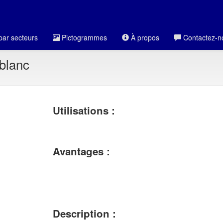
par secteurs
Pictogrammes
À propos
Contactez-n
 blanc
Utilisations :
Avantages :
Description :