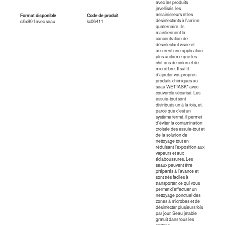
avec les produits
javellisés, les
assainisseurs et les
Format disponible
Code de produit
désinfectants à l'amine
c/6x90 f avec seau
kc06411
quaternaire. Ils
maintiennent la
concentration de
désinfectant visée et
assurent une application
plus uniforme que les
chiffons de coton et de
microfibre. Il suffit
d’ajouter vos propres
produits chimiques au
seau WETTASK* avec
couvercle sécurisé. Les
essuie-tout sont
distribués un à la fois, et,
parce que c’est un
système fermé, il permet
d’éviter la contamination
croisée des essuie-tout et
de la solution de
nettoyage tout en
réduisant l’exposition aux
vapeurs et aux
éclaboussures. Les
seaux peuvent être
préparés à l’avance et
sont très faciles à
transporter, ce qui vous
permet d'effectuer un
nettoyage ponctuel des
zones à microbes et de
désinfecter plusieurs fois
par jour. Seau jetable
gratuit dans tous les