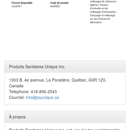
nettoyage de salissures
Format disponible
Code de produit
légères. Travaux
c/2x300 f
kc05820
d'entretien et de
nettoyage d'immeubles.
Essuyage et nettoyage
sur les chaînes de
fabrication.
Produits Sanitaires Unique Inc.
1303 B, 4e avenue, La Pocatière, Québec, G0R 1Z0,
Canada
Telephone: 418-856-2543
Courriel:
info@psunique.ca
À propos