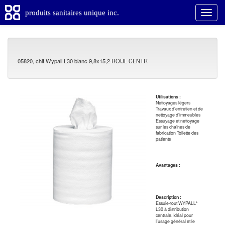
produits sanitaires unique inc.
05820, chif Wypall L30 blanc 9,8x15,2 ROUL CENTR
Utilisations :
Nettoyages légers
Travaux d’entretien et de
nettoyage d’immeubles
Essuyage et nettoyage
sur les chaînes de
fabrication Toilette des
patients
Avantages :
Description :
Essuie-tout WYPALL*
L30 à distribution
centrale. Idéal pour
l'usage général et le