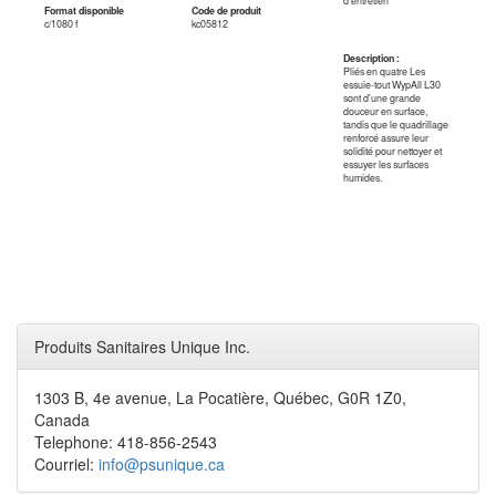
d'entretien
Format disponible
Code de produit
c/1080 f
kc05812
Description :
Pliés en quatre Les
essuie-tout WypAll L30
sont d'une grande
douceur en surface,
tandis que le quadrillage
renforcé assure leur
solidité pour nettoyer et
essuyer les surfaces
humides.
Produits Sanitaires Unique Inc.
1303 B, 4e avenue, La Pocatière, Québec, G0R 1Z0,
Canada
Telephone: 418-856-2543
Courriel:
info@psunique.ca