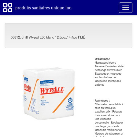
produits sanitaires unique inc.
05812, chiff Wypall L30 blanc 12,5pox14,4po PLIÉ
Utilisations :
Nettoyages légers
Travaux d’entretien et de
nettoyage d’immeubles
Essuyage et nettoyage
sur les chaînes de
fabrication Toilette des
patients
Avantages :
* Sensation semblable à
celle du tissu à un
excellent prix * Robuste
mais assez doux pour
une utilisation
personnelle * Idéal pour
une large gamme de
tâches de maintenance
légères, de traitement et