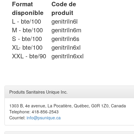
Format
Code de
disponible
produit
L - bte/100
genitriln6l
M - bte/100
genitriln6m
S - bte/100
genitriln6s
XL- bte/100
genitriln6xl
XXL - bte/90
genitriln6xxl
Produits Sanitaires Unique Inc.
1303 B, 4e avenue, La Pocatière, Québec, G0R 1Z0, Canada
Telephone: 418-856-2543
Courriel:
info@psunique.ca