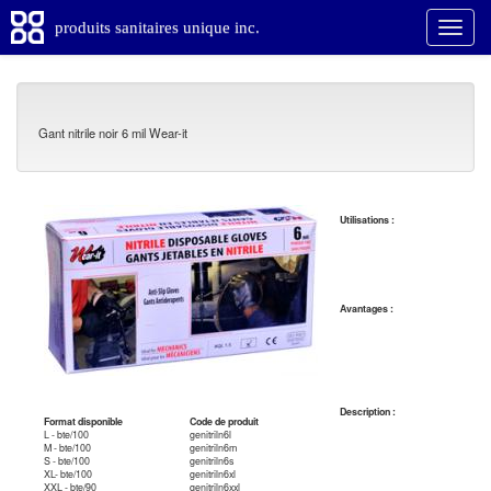
produits sanitaires unique inc.
Gant nitrile noir 6 mil Wear-it
Utilisations :
Avantages :
Description :
Format disponible
Code de produit
L - bte/100
genitriln6l
M - bte/100
genitriln6m
S - bte/100
genitriln6s
XL- bte/100
genitriln6xl
XXL - bte/90
genitriln6xxl