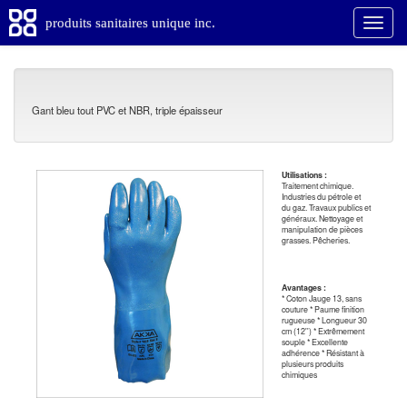
produits sanitaires unique inc.
Gant bleu tout PVC et NBR, triple épaisseur
Utilisations :
Traitement chimique.
Industries du pétrole et
du gaz. Travaux publics et
généraux. Nettoyage et
manipulation de pièces
grasses. Pêcheries.
Avantages :
* Coton Jauge 13, sans
couture * Paume finition
rugueuse * Longueur 30
cm (12'') * Extrêmement
souple * Excellente
adhérence * Résistant à
plusieurs produits
chimiques