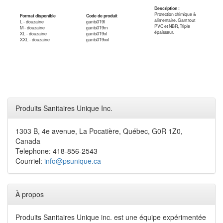
Description :
Protection chimique &
Format disponible
Code de produit
alimentaire. Gant tout
L - douzaine
gants019l
PVC et NBR, Triple
M - douzaine
gants019m
épaisseur.
XL - douzaine
gants019xl
XXL - douzaine
gants019xxl
Produits Sanitaires Unique Inc.
1303 B, 4e avenue, La Pocatière, Québec, G0R 1Z0,
Canada
Telephone: 418-856-2543
Courriel:
info@psunique.ca
À propos
Produits Sanitaires Unique inc. est une équipe expérimentée