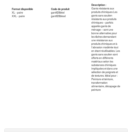
Description :
Gants résistants aux
Format disponible
Code de produit
produits chimiques Les
XL - paire
gantlf28bkxl
gants sans soutien
XXL - paire
gantlf28bkxxl
résistants aux produits
chimiques – parfois
appelés gants de
ménage – sont une
bonne alternative pour
les tâches demandant
une résistance aux
produits chimiques et à
l’abrasion modérée tout
en étant réutilisables. Les
gants sans soutien sont
offerts en différents
matériaux selon les
substances chimiques
impliquées et dans une
sélection de poignets et
de textures. Idéal pour :
Peinture et teinture,
transformation
alimentaire, décapage de
peinture