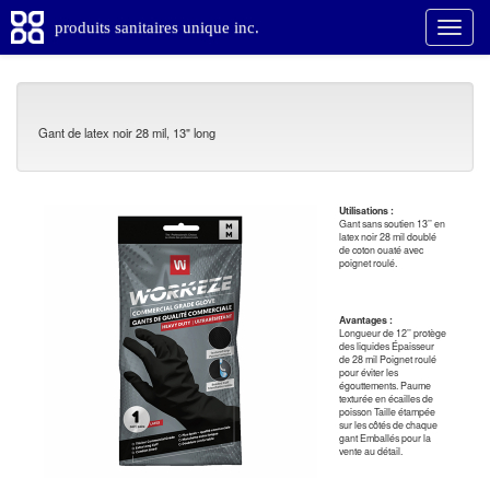
produits sanitaires unique inc.
Gant de latex noir 28 mil, 13" long
Utilisations :
Gant sans soutien 13’’ en
latex noir 28 mil doublé
de coton ouaté avec
poignet roulé.
Avantages :
Longueur de 12’’ protège
des liquides Épaisseur
de 28 mil Poignet roulé
pour éviter les
égouttements. Paume
texturée en écailles de
poisson Taille étampée
sur les côtés de chaque
gant Emballés pour la
vente au détail.