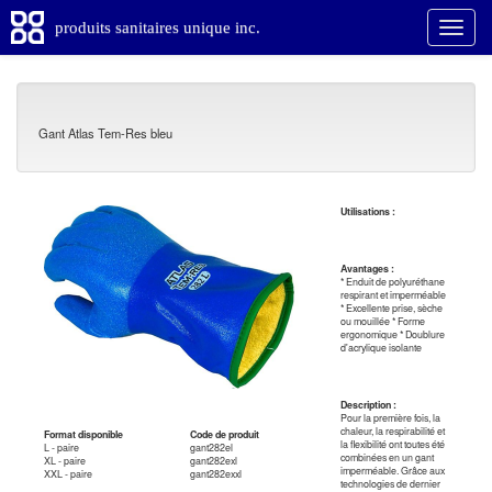
produits sanitaires unique inc.
Gant Atlas Tem-Res bleu
Utilisations :
Avantages :
* Enduit de polyuréthane
respirant et imperméable
* Excellente prise, sèche
ou mouillée * Forme
ergonomique * Doublure
d'acrylique isolante
Description :
Pour la première fois, la
chaleur, la respirabilité et
Format disponible
Code de produit
la flexibilité ont toutes été
L - paire
gant282el
combinées en un gant
XL - paire
gant282exl
imperméable. Grâce aux
XXL - paire
gant282exxl
technologies de dernier