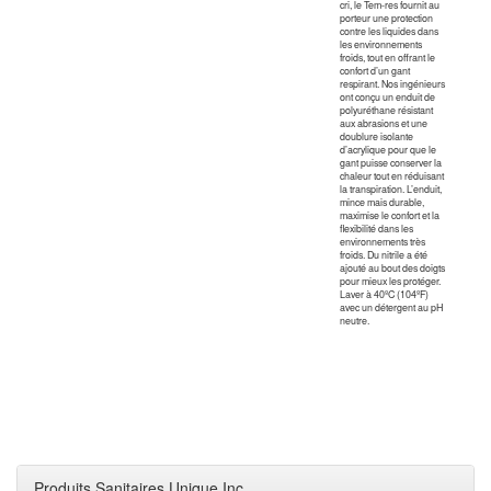
cri, le Tem-res fournit au
porteur une protection
contre les liquides dans
les environnements
froids, tout en offrant le
confort d’un gant
respirant. Nos ingénieurs
ont conçu un enduit de
polyuréthane résistant
aux abrasions et une
doublure isolante
d’acrylique pour que le
gant puisse conserver la
chaleur tout en réduisant
la transpiration. L’enduit,
mince mais durable,
maximise le confort et la
flexibilité dans les
environnements très
froids. Du nitrile a été
ajouté au bout des doigts
pour mieux les protéger.
Laver à 40ºC (104ºF)
avec un détergent au pH
neutre.
Produits Sanitaires Unique Inc.