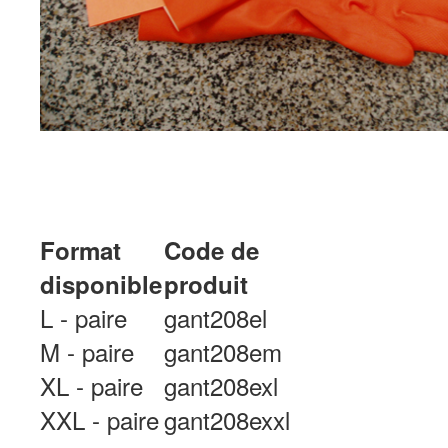
Format
Code de
disponible
produit
L - paire
gant208el
M - paire
gant208em
XL - paire
gant208exl
XXL - paire
gant208exxl