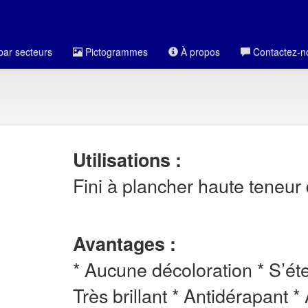
par secteurs
Pictogrammes
À propos
Contactez-n
Utilisations :
Fini à plancher haute teneur d
Avantages :
* Aucune décoloration * S’ét
Très brillant * Antidérapant *