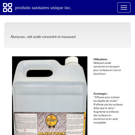
produits sanitaires unique inc.
Alumynox, nett acide concentré et moussant
Utilisations :
Nettoyant acide
concentré et moussant
pour surfaces en inox et
aluminium.
Avantages :
* Efficace pour enlever
les dépôts de rouille *
N’affecte pas les surfaces
telles que le verre *
Augmente la brillance
des surfaces en
aluminium et en acier
inoxydable