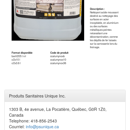
Description :
Nettoyant acide moussant
destiné au nettoyage des
surfaces en acier
inoxydable, en aluminium
ou des surfaces
métalliques peintes
nécessitant une
décontamination, comme
les dépôts de fer laissés
sur la carrosserie lors du
freinage.
Format disponible
Code de produit
baril/205 l n/r
ccalumynoxb
c/2x10 l
ccalumynox10
c/2x3.6 l
ccalumynox36
Produits Sanitaires Unique Inc.
1303 B, 4e avenue, La Pocatière, Québec, G0R 1Z0,
Canada
Telephone: 418-856-2543
Courriel:
info@psunique.ca