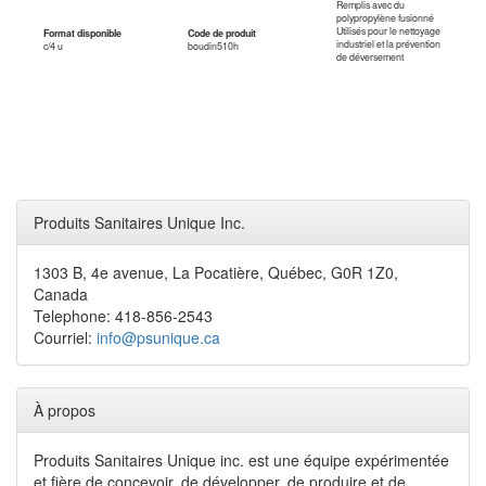
Remplis avec du
polypropylène fusionné
Utilisés pour le nettoyage
Format disponible
Code de produit
industriel et la prévention
c/4 u
boudin510h
de déversement
Produits Sanitaires Unique Inc.
1303 B, 4e avenue, La Pocatière, Québec, G0R 1Z0,
Canada
Telephone: 418-856-2543
Courriel:
info@psunique.ca
À propos
Produits Sanitaires Unique inc. est une équipe expérimentée
et fière de concevoir, de développer, de produire et de