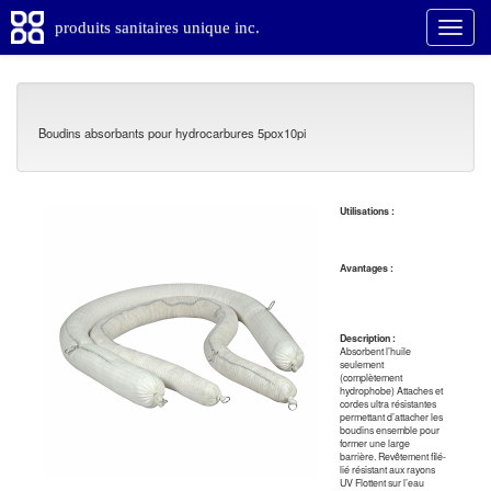
produits sanitaires unique inc.
Boudins absorbants pour hydrocarbures 5pox10pi
Utilisations :
Avantages :
Description :
Absorbent l’huile
seulement
(complètement
hydrophobe) Attaches et
cordes ultra résistantes
permettant d’attacher les
boudins ensemble pour
former une large
barrière. Revêtement filé-
lié résistant aux rayons
UV Flottent sur l’eau