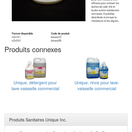
efficace pour enlever les
taches de café, thé et
toutes autres substances
connexes. Il javellise,
désinfecte et enraye la
moisissure et les algues.
Format disponible
Code de produit
c/2x10 l
bioass10
c/2x3.6 l
bioass36
Produits connexes
Unique, détergent pour
Unique, rince pour lave-
lave-vaisselle commercial
vaisselle commercial
Produits Sanitaires Unique Inc.