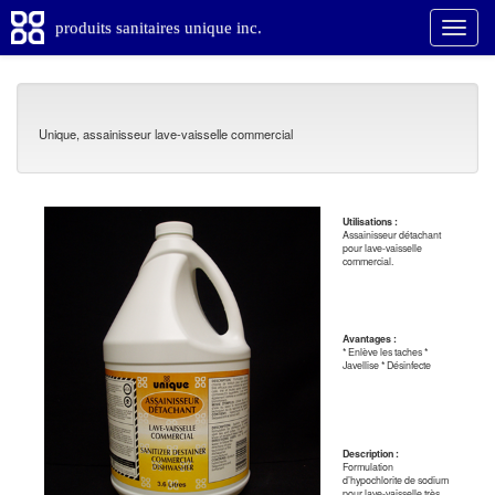
produits sanitaires unique inc.
Unique, assainisseur lave-vaisselle commercial
Utilisations :
Assainisseur détachant
pour lave-vaisselle
commercial.
Avantages :
* Enlève les taches *
Javellise * Désinfecte
Description :
Formulation
d’hypochlorite de sodium
pour lave-vaisselle très