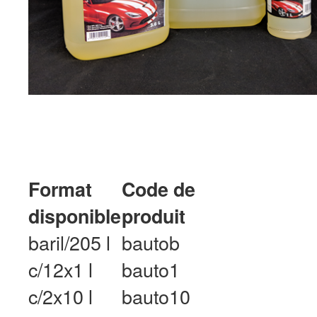
Format
Code de
disponible
produit
baril/205 l
bautob
c/12x1 l
bauto1
c/2x10 l
bauto10